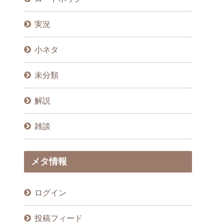
実況
小ネタ
未分類
解説
雑談
メタ情報
ログイン
投稿フィード