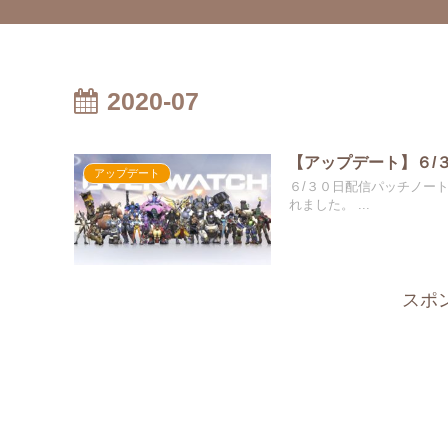
2020-07
【アップデート】６/
アップデート
６/３０日配信パッチノー
れました。 ...
スポ