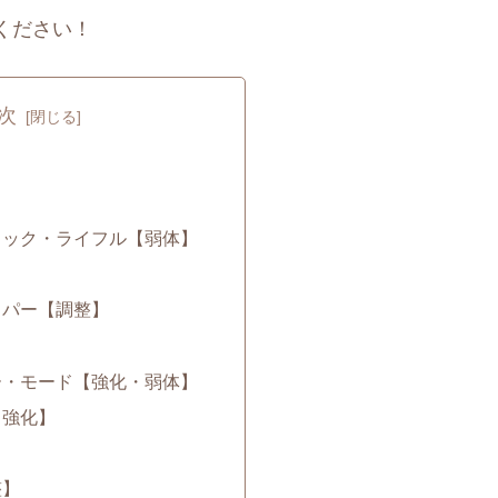
ください！
次
ィック・ライフル【弱体】
イパー【調整】
ー・モード【強化・弱体】
【強化】
整】