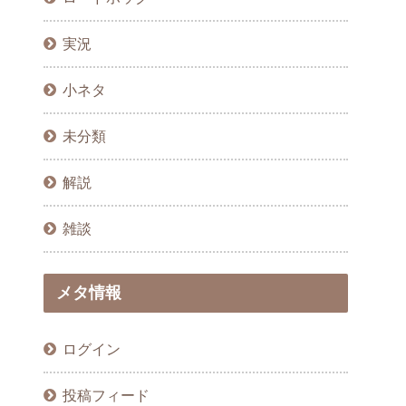
実況
小ネタ
未分類
解説
雑談
メタ情報
ログイン
投稿フィード