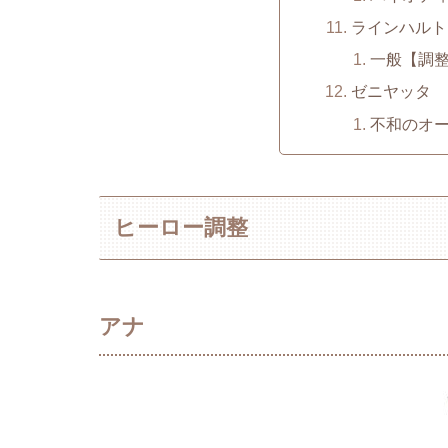
ラインハルト
一般【調
ゼニヤッタ
不和のオ
ヒーロー調整
アナ