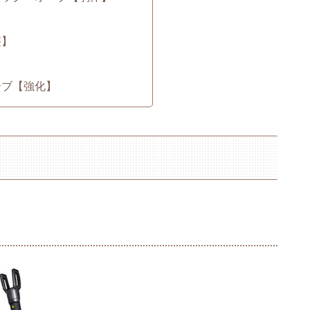
整】
ーブ【強化】