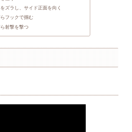
点をズラし、サイド正面を向く
がらフックで掴む
がら射撃を撃つ