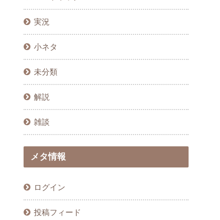
実況
小ネタ
未分類
解説
雑談
メタ情報
ログイン
投稿フィード