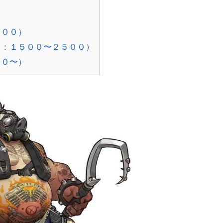
５００）
ト：１５００〜２５００）
００〜）