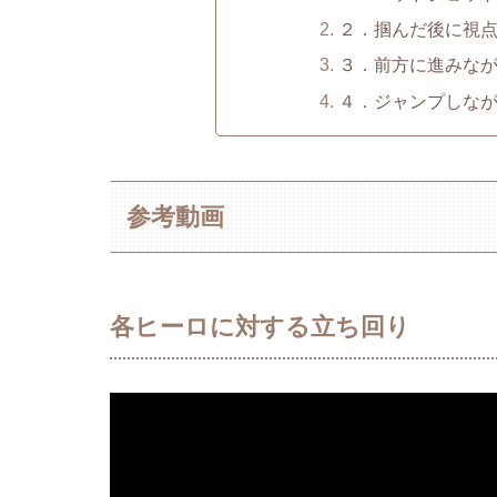
２．掴んだ後に視
３．前方に進みな
４．ジャンプしな
参考動画
各ヒーロに対する立ち回り